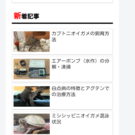
新
着記事
カブトニオイガメの飼育方
法
エアーポンプ（水作）の分
解・清掃
白点病の特徴とアグテンで
の治療方法
ミシシッピニオイガメ混泳
状況