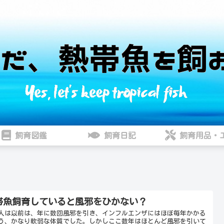
飼育図鑑
飼育日記
飼育用品・
帯魚飼育していると風邪をひかない？
人は以前は、年に数回風邪を引き、インフルエンザにはほぼ毎年かかる
う、かなり軟弱な体質でした。しかしここ数年はほとんど風邪を引いて