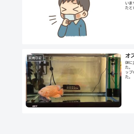
いま
たと
オ
飼育日記
GW
た。
ップ
た。