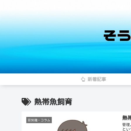
新着記事
熱帯魚飼育
熱
豆知識・コラム
管理
とい