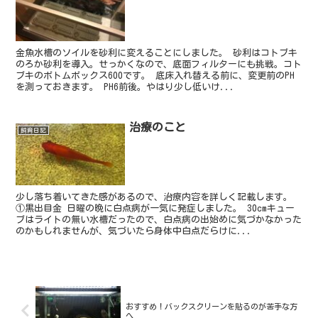
金魚水槽のソイルを砂利に変えることにしました。 砂利はコトブキ
のろか砂利を導入。せっかくなので、底面フィルターにも挑戦。コト
ブキのボトムボックス600です。 底床入れ替える前に、変更前のPH
を測っておきます。 PH6前後。やはり少し低いけ...
治療のこと
飼育日記
少し落ち着いてきた感があるので、治療内容を詳しく記載します。
①黒出目金 日曜の晩に白点病が一気に発症しました。 30cmキュー
ブはライトの無い水槽だったので、白点病の出始めに気づかなかった
のかもしれませんが、気づいたら身体中白点だらけに...
おすすめ！バックスクリーンを貼るのが苦手な方
へ