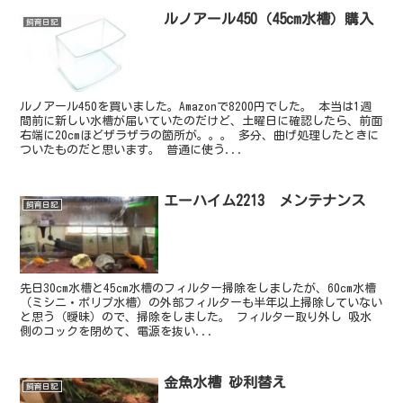
ルノアール450（45cm水槽）購入
飼育日記
ルノアール450を買いました。Amazonで8200円でした。 本当は1週
間前に新しい水槽が届いていたのだけど、土曜日に確認したら、前面
右端に20cmほどザラザラの箇所が。。。 多分、曲げ処理したときに
ついたものだと思います。 普通に使う...
エーハイム2213 メンテナンス
飼育日記
先日30cm水槽と45cm水槽のフィルター掃除をしましたが、60cm水槽
（ミシニ・ポリプ水槽）の外部フィルターも半年以上掃除していない
と思う（曖昧）ので、掃除をしました。 フィルター取り外し 吸水
側のコックを閉めて、電源を抜い...
金魚水槽 砂利替え
飼育日記