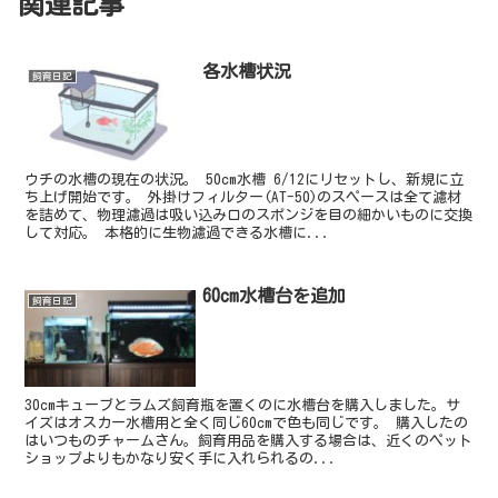
関連記事
各水槽状況
飼育日記
ウチの水槽の現在の状況。 50cm水槽 6/12にリセットし、新規に立
ち上げ開始です。 外掛けフィルター(AT-50)のスペースは全て濾材
を詰めて、物理濾過は吸い込み口のスポンジを目の細かいものに交換
して対応。 本格的に生物濾過できる水槽に...
60cm水槽台を追加
飼育日記
30cmキューブとラムズ飼育瓶を置くのに水槽台を購入しました。サ
イズはオスカー水槽用と全く同じ60cmで色も同じです。 購入したの
はいつものチャームさん。飼育用品を購入する場合は、近くのペット
ショップよりもかなり安く手に入れられるの...