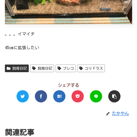
。。。イマイチ
45cmに拡張したい
飼育日記
飼育日記
プレコ
コリドラス
シェアする
たかやん
関連記事