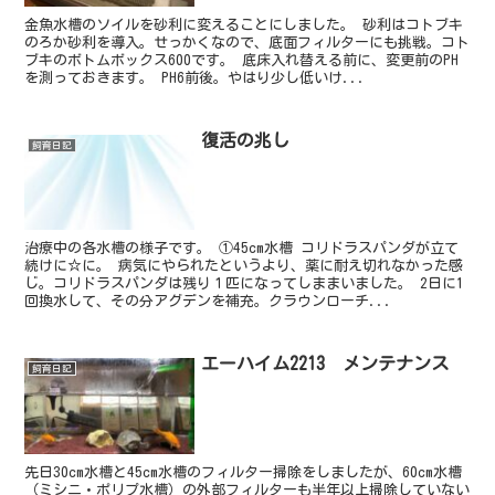
金魚水槽のソイルを砂利に変えることにしました。 砂利はコトブキ
のろか砂利を導入。せっかくなので、底面フィルターにも挑戦。コト
ブキのボトムボックス600です。 底床入れ替える前に、変更前のPH
を測っておきます。 PH6前後。やはり少し低いけ...
復活の兆し
飼育日記
治療中の各水槽の様子です。 ①45cm水槽 コリドラスパンダが立て
続けに☆に。 病気にやられたというより、薬に耐え切れなかった感
じ。コリドラスパンダは残り１匹になってしままいました。 2日に1
回換水して、その分アグデンを補充。クラウンローチ...
エーハイム2213 メンテナンス
飼育日記
先日30cm水槽と45cm水槽のフィルター掃除をしましたが、60cm水槽
（ミシニ・ポリプ水槽）の外部フィルターも半年以上掃除していない