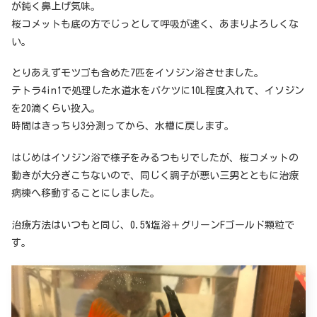
が鈍く鼻上げ気味。
桜コメットも底の方でじっとして呼吸が速く、あまりよろしくな
い。
とりあえずモツゴも含めた7匹をイソジン浴させました。
テトラ4in1で処理した水道水をバケツに10L程度入れて、イソジン
を20滴くらい投入。
時間はきっちり3分測ってから、水槽に戻します。
はじめはイソジン浴で様子をみるつもりでしたが、桜コメットの
動きが大分ぎこちないので、同じく調子が悪い三男とともに治療
病棟へ移動することにしました。
治療方法はいつもと同じ、0.5%塩浴＋グリーンFゴールド顆粒で
す。