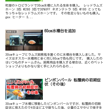
町屋のトロピランドで30cm水槽に入れる生体を購入。 レッドラムズ
ホーン 3匹 @280 3匹で30%OFF ネオンテトラ 5匹 @180 とっても
ちっちゃなレッドラムズホーンです。 その他足りないものも購入。
gex ヒーター S...
60cm水槽台を追加
飼育日記
30cmキューブとラムズ飼育瓶を置くのに水槽台を購入しました。サ
イズはオスカー水槽用と全く同じ60cmで色も同じです。 購入したの
はいつものチャームさん。飼育用品を購入する場合は、近くのペット
ショップよりもかなり安く手に入れられるの...
ピンポンパール 転覆病の初期症
飼育日記
状（その後）
30cmキューブ水槽に移動したピンポンパールですが、転覆病の初期
症状に見えたので4日ほどエサ断ちした後、少量のエサやりで様子を