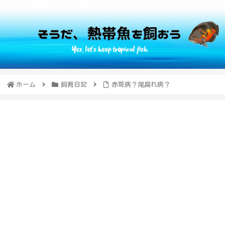
ホーム
飼育日記
赤斑病？尾腐れ病？